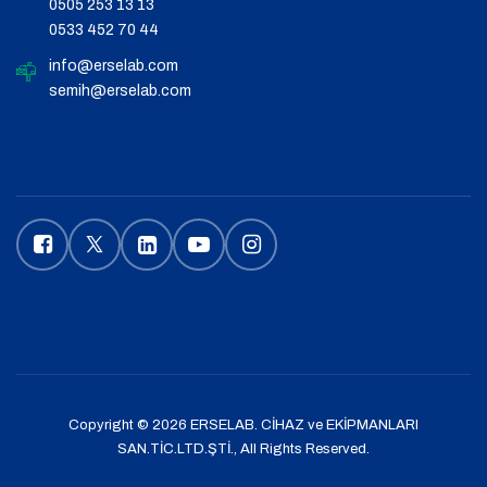
0505 253 13 13
0533 452 70 44
info@erselab.com
semih@erselab.com
Copyright © 2026
ERSELAB. CİHAZ ve EKİPMANLARI
SAN.TİC.LTD.ŞTİ.
, All Rights Reserved.