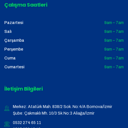
Çalışma Saatleri
Pazartesi
9am – 7am
Salı
9am – 7am
Çarşamba
9am – 7am
Perşembe
9am – 7am
Cuma
9am – 7am
Cumartesi
9am – 7am
İletişim Bilgileri
Merkez: Atatürk Mah. 838/2 Sok. No:4/A Bornova/İzmir
Şube: Çakmaklı Mh. 10/3 Sk No:3 Aliağa/İzmir
0532 274 65 11