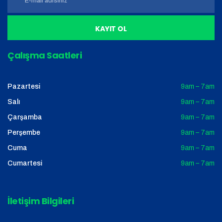
KAYIT OL
Çalışma Saatleri
Pazartesi
9am – 7am
Salı
9am – 7am
Çarşamba
9am – 7am
Perşembe
9am – 7am
Cuma
9am – 7am
Cumartesi
9am – 7am
İletişim Bilgileri