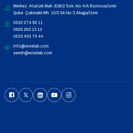
Merkez: Atatürk Mah. 838/2 Sok. No:4/A Bornova/İzmir
Şube: Çakmaklı Mh. 10/3 Sk No:3 Aliağa/İzmir
0532 274 65 11
0505 253 13 13
0533 452 70 44
info@erselab.com
semih@erselab.com