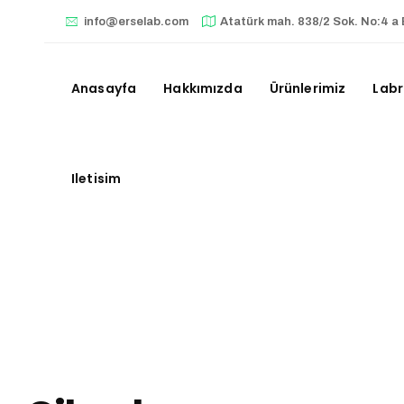
info@erselab.com
Atatürk mah. 838/2 Sok. No:4 a 
Anasayfa
Hakkımızda
Ürünlerimiz
Labr
Iletisim