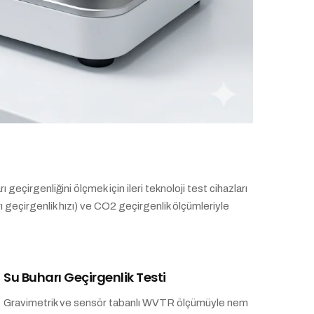
çirgenliğini ölçmek için ileri teknoloji test cihazları
 geçirgenlik hızı) ve CO2 geçirgenlik ölçümleriyle
Su Buharı Geçirgenlik Testi
Gravimetrik ve sensör tabanlı WVTR ölçümüyle nem